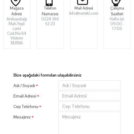
Mağaza
Telefon
Mail Adresi
Çalışma
info@rumiki.com
Adresi
Numarası
Saatleri
Arabayatağı
0224 366
Hafta içi:
Mah.Yeşil
53 23
09:00 -
cami
17:00
Cad.No:64
Yıldırım
BURSA
Bize aşağıdaki formdan ulaşabilirsiniz
Adı / Soyadı
Email Adresi
Cep Telefonu
Mesajınız