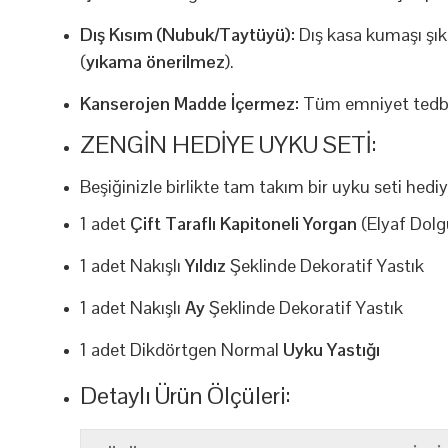
Dış Kısım (Nubuk/Taytüyü):
Dış kasa kumaşı şı
(
yıkama önerilmez
).
Kanserojen Madde İçermez:
Tüm emniyet tedbir
ZENGIN HEDIYE UYKU SETI:
Beşiğinizle birlikte tam takım bir uyku seti hediy
1 adet
Çift Taraflı Kapitoneli Yorgan
(Elyaf Dolg
1 adet Nakışlı
Yıldız
Şeklinde Dekoratif Yastık
1 adet Nakışlı
Ay
Şeklinde Dekoratif Yastık
1 adet Dikdörtgen Normal
Uyku Yastığı
Detaylı Ürün Ölçüleri: