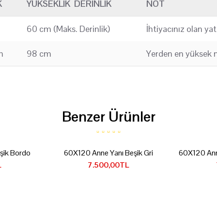
K
YÜKSEKLIK DERINLIK
NOT
60 cm (Maks. Derinlik)
İhtiyacınız olan ya
m
98 cm
Yerden en yüksek 
Benzer Ürünler
şik Bordo
60X120 Anne Yanı Beşik Gri
60X120 Ann
L
7.500,00TL