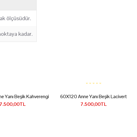
tak ölçüsüdür.
noktaya kadar.
e Yanı Beşik Kahverengi
60X120 Anne Yanı Beşik Lacivert
7.500,00TL
7.500,00TL