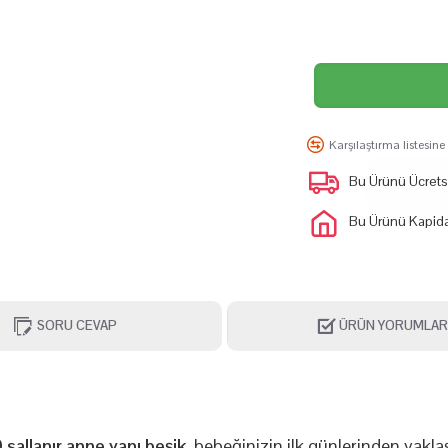
Karşılaştırma listesine
Bu Ürünü Ücretsiz
Bu Ürünü Kapida
SORU CEVAP
ÜRÜN YORUMLAR
sallanır anne yanı beşik
, bebeğinizin ilk günlerinden yakla