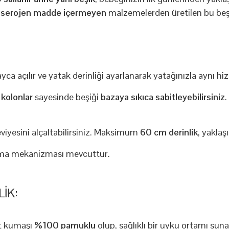
nserojen madde içermeyen
malzemelerden üretilen bu beş
a açılır ve yatak derinliği ayarlanarak yatağınızla aynı hizay
 kolonlar
sayesinde beşiği
bazaya sıkıca sabitleyebilirsiniz
yesini alçaltabilirsiniz. Maksimum
60 cm derinlik
, yaklaş
anma mekanizması mevcuttur.
IK:
et kumaşı
%100 pamuklu
olup, sağlıklı bir uyku ortamı suna