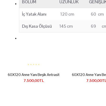
BÖLÜM
UZUNLUK
GENIŞLI
İç Yatak Alanı
120 cm
60 cm
Dış Kasa Ölçüsü
145 cm
69 c
60X120 Anne Yanı Beşik Antrasit
60X120 Anne Yanı Be
7.500,00TL
7.500,00T