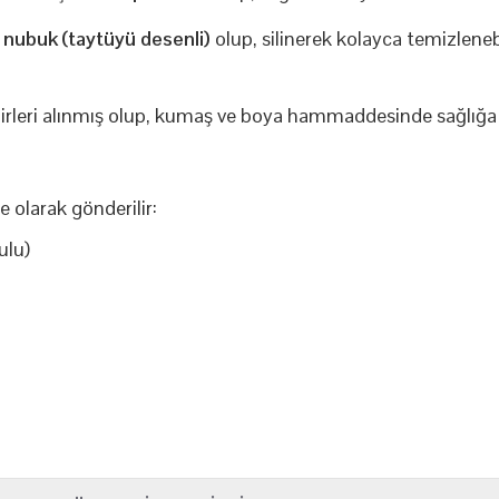
k
nubuk (taytüyü desenli)
olup, silinerek kolayca temizlenebil
leri alınmış olup, kumaş ve boya hammaddesinde sağlığa 
e olarak gönderilir:
ulu)