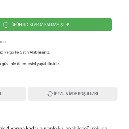
ÜRÜN STOKLARDA KALMAMIŞTIR!
 ekle
 Kargo İle Satın Alabilirsiniz.
 güvenle ödemesini yapabilirsiniz.
I
İPTAL & İADE KOŞULLARI
şık
4 yaşına kadar
güvenle kullanabileceği şekilde