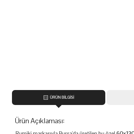
ÜRÜN BİLGİSİ
Ürün Açıklaması:
Rumiki markasıyla Bursa'da üretilen bu özel
60x120 