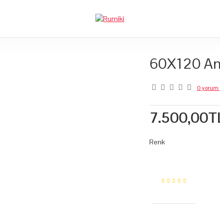
60X120 Ann
0 yorum 
7.500,00T
Renk