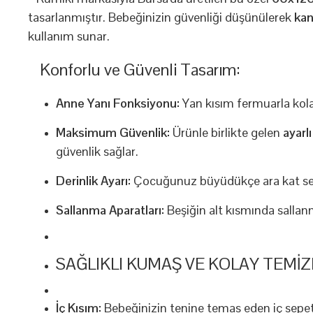
tasarlanmıştır. Bebeğinizin güvenliği düşünülerek
ka
kullanım sunar.
Konforlu ve Güvenli Tasarım:
Anne Yanı Fonksiyonu:
Yan kısım fermuarla kolayc
Maksimum Güvenlik:
Ürünle birlikte gelen
ayarlı
güvenlik sağlar.
Derinlik Ayarı:
Çocuğunuz büyüdükçe ara kat sevi
Sallanma Aparatları:
Beşiğin alt kısmında sall
SAĞLIKLI KUMAŞ VE KOLAY TEMIZL
İç Kısım:
Bebeğinizin tenine temas eden iç sep