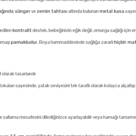
lığında sünger
ve
zemin tahtası
altında bulunan
metal kasa
sayes
 edilen
kontralit
destek, bebeğinizin eğik değil, omurga sağlığı için en
kumaşı
pamukludur
. Boya hammaddesinde sağlığa zararlı
hiçbir ma
 olarak tasarlandı:
okaları sayesinde, yatak seviyesini tek taraflı olarak kolayca alçaltıp 
le sallama mesafesini dilediğinizce ayarlayabilir veya hamağı tamamen