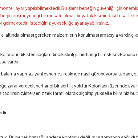
onteli ayar yapılabilmektedir.Bu işlem bebeğin güvenliği için önemlidi
bebeğin düşmeyeceği bir mesafe olmalıdır yatak kısmındaki toka ile be
rak gelmektedir. İstediğiniz yüksekliğe ayarlayabilirsiniz.
l altında olması gereken malzemlerin konulması amacıyla vardır,çıkarıp
e kolondur dikişten sağlamdır dikişle ilgili herhangi bir risk sözkonu
asa vardır.
balama yapmaz yani esnemez resimde nasıl görünüyorsa taban çocuk 
 zarar verecek herhangi bir sertlik yoktur.Kolonların üzerinde ayar 
ltabilirsiniz,isterseniz tek taraflı olarak alçaltıp yükselte bilirsiniz 
dir.
tuttuk. Bu bebek hamağı, sadece konforlu değil, aynı zamanda sağlıklı 