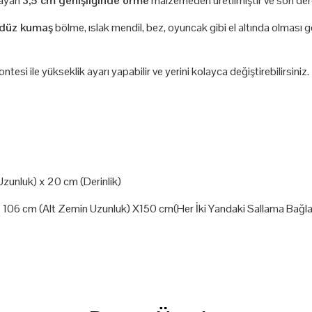
lmayan
3,5 cm genişliğinde örme
malzemeden üretilmiştir ve son der
 düz kumaş
bölme, ıslak mendil, bez, oyuncak gibi el altında olması g
ntesi ile yükseklik ayarı yapabilir ve yerini kolayca değiştirebilirsiniz.
zunluk) x 20 cm (Derinlik)
x 106 cm (Alt Zemin Uzunluk)
X150 cm(Her İki Yandaki Sallama Bağlan