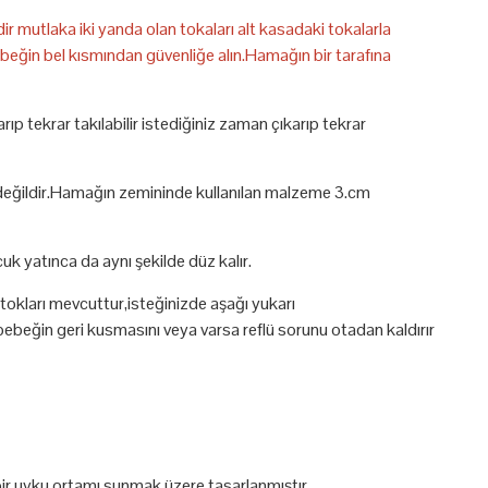
r mutlaka iki yanda olan tokaları alt kasadaki tokalarla
beğin bel kısmından güvenliğe alın.Hamağın bir tarafına
 tekrar takılabilir istediğiniz zaman çıkarıp tekrar
su değildir.Hamağın zemininde kullanılan malzeme 3.cm
yatınca da aynı şekilde düz kalır.
tokları mevcuttur,isteğinizde aşağı yukarı
bu bebeğin geri kusmasını veya varsa reflü sorunu otadan kaldırır
bir uyku ortamı sunmak üzere tasarlanmıştır.