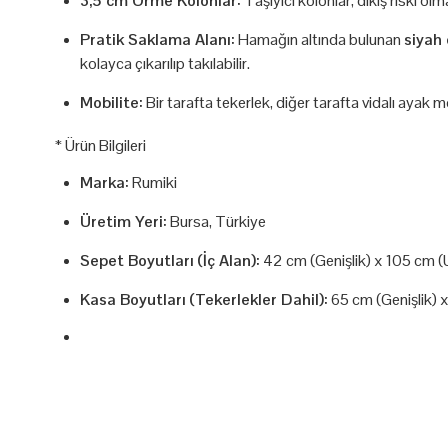
3,5 cm Örme Kolonlar:
Taşıyıcı kolonlar, dikiş riski o
Pratik Saklama Alanı:
Hamağın altında bulunan
siyah
kolayca çıkarılıp takılabilir.
Mobilite:
Bir tarafta tekerlek, diğer tarafta vidalı ayak mo
* Ürün Bilgileri
Marka:
Rumiki
Üretim Yeri:
Bursa, Türkiye
Sepet Boyutları (İç Alan):
42 cm (Genişlik) x 105 cm (U
Kasa Boyutları (Tekerlekler Dahil):
65 cm (Genişlik) 