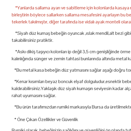
*Yanlarda sallama ayarı ve sabitleme için kolonlarda kasaya m
birleştirin böylece sallarken sallama mesafesini ayarlayın bu 
tekerlek takılmıştır, diğer tarafında ise vidalı ayak monteli ola
*Siyah düz kumaş bebeğin oyuncak ,ıslak mendil,alt bezi gibi e
takabilirsiniz pratiktir.
*Askı dikiş taşıyıcı kolonları ip değil 3,5 cm genişliğinde örm
kalınlığında sünger ve zemin tahtasi bunlarında altında metal k
*Bu metal kasa bebeğin düz yatmasını sağlar aşağı doğru tor
*Kenar kısımları beyaz boncuk elyaf dolguludur,esnektir bebeğe
kaldırabilirsiniz.Yaklaşık düz siyah kumaşın seviyesin kadar alça
rahat uyumasını sağlar.
*Bu ürün tarafımızdan rumiki markasıyla Bursa da üretilmekte
* Öne Çıkan Özellikler ve Güvenlik
Rumiki olarak, bebeğinizin sağlığını ve güvenliğini ön planda 