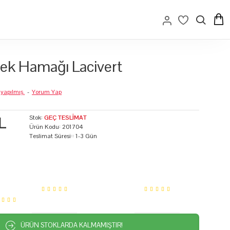
ek Hamağı Lacivert
yapılmış.
-
Yorum Yap
L
Stok:
GEÇ TESLIMAT
Ürün Kodu:
201704
Teslimat Süresi::
1-3 Gün
ÜRÜN STOKLARDA KALMAMIŞTIR!