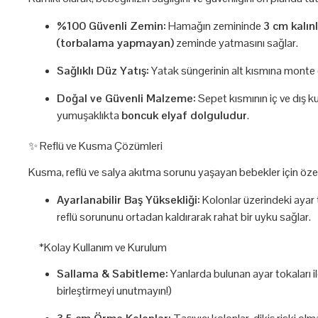
%100 Güvenli Zemin:
Hamağın zemininde
3 cm kalın
(torbalama yapmayan)
zeminde yatmasını sağlar.
Sağlıklı Düz Yatış:
Yatak süngerinin alt kısmına monte
Doğal ve Güvenli Malzeme:
Sepet kısmının iç ve dış 
yumuşaklıkta
boncuk elyaf dolguludur
.
✨ Reflü ve Kusma Çözümleri
Kusma, reflü ve salya akıtma sorunu yaşayan bebekler için özel
Ayarlanabilir Baş Yüksekliği:
Kolonlar üzerindeki ayar t
reflü sorununu ortadan kaldırarak rahat bir uyku sağlar.
*Kolay Kullanım ve Kurulum
Sallama & Sabitleme:
Yanlarda bulunan ayar tokaları i
birleştirmeyi unutmayın!)